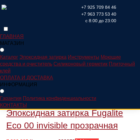
+7 925 709 84 46
+7 963 773 53 40
Home
/ Эпоксидная затирка
с 8:00 до 23:00
ГЛАВНАЯ
Каталог
МАГАЗИН
Каталог
Эпоксидная затирка
Инструменты
Моющие
Каталог
средства и очиститель
Силиконовый герметик
Плиточный
клей
ОПЛАТА И ДОСТАВКА
Showing 1–16 of 29 results
ИНФОРМАЦИЯ
Гарантия
Политика конфиденциальности
КОНТАКТЫ
Эпоксидная затирка Fugalite
Eco 00 invisible прозрачная