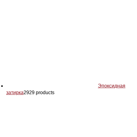
Эпоксидная
затирка
29
29 products