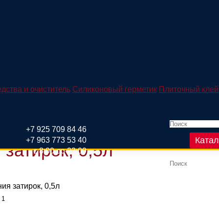
,5л
дства и очиститель
Силиконовый герметик
Плиточный клей
+7 925 709 84 46
Катал
+7 963 773 53 40
затирок, 0,5л
с 8:00 до 23:00
я затирок, 0,5л