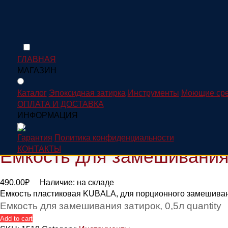
ГЛАВНАЯ
Home
/
Инструменты
/ Емкость для замешивания затирок, 0
МАГАЗИН
Каталог
Эпоксидная затирка
Инструменты
Моющие сре
Каталог
ОПЛАТА И ДОСТАВКА
ИНФОРМАЦИЯ
Гарантия
Политика конфиденциальности
КОНТАКТЫ
Емкость для замешивания 
490.00
₽
Наличие:
на складе
Емкость пластиковая KUBALA, для порционного замешивани
Емкость для замешивания затирок, 0,5л quantity
Add to cart