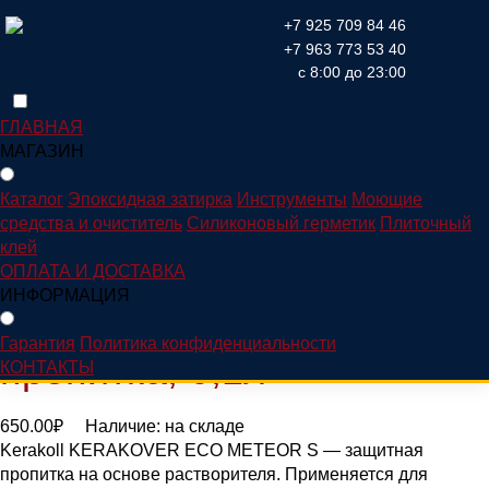
+7 925 709 84 46
+7 963 773 53 40
Home
/
Моющие средства и очиститель
/ KERAKOVER ECO
с 8:00 до 23:00
METEOR S Защитная пропитка, 0,1л
ГЛАВНАЯ
МАГАЗИН
Каталог
Каталог
Эпоксидная затирка
Инструменты
Моющие
средства и очиститель
Силиконовый герметик
Плиточный
клей
KERAKOVER ECO
ОПЛАТА И ДОСТАВКА
ИНФОРМАЦИЯ
METEOR S Защитная
Гарантия
Политика конфиденциальности
пропитка, 0,1л
КОНТАКТЫ
650.00
₽
Наличие:
на складе
Kerakoll KERAKOVER ECO METEOR S — защитная
пропитка на основе растворителя. Применяется для