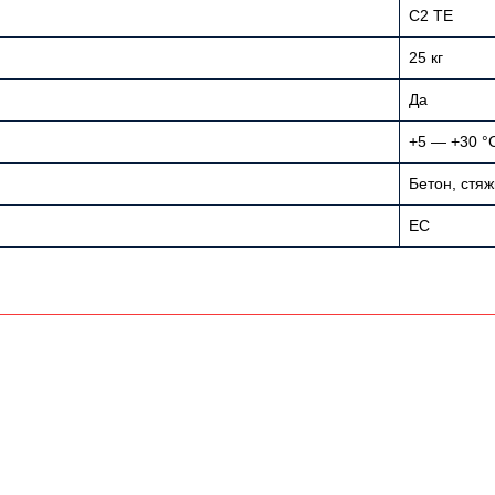
С2 ТE
25 кг
Да
+5 — +30 °
Бетон, стяж
ЕС