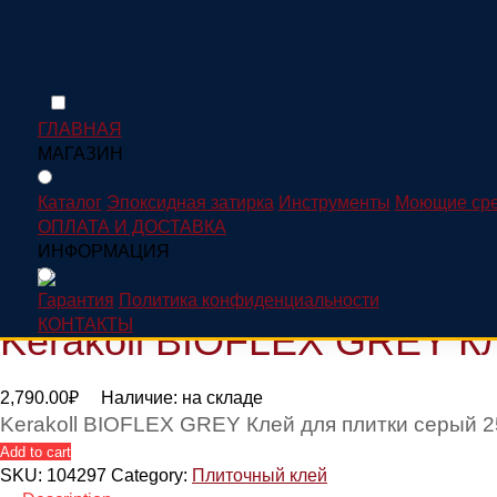
ГЛАВНАЯ
Home
/
Плиточный клей
/ Kerakoll BIOFLEX GREY Клей для п
МАГАЗИН
Каталог
Эпоксидная затирка
Инструменты
Моющие сре
Каталог
ОПЛАТА И ДОСТАВКА
ИНФОРМАЦИЯ
Гарантия
Политика конфиденциальности
КОНТАКТЫ
Kerakoll BIOFLEX GREY Кл
2,790.00
₽
Наличие:
на складе
Kerakoll BIOFLEX GREY Клей для плитки серый 25 
Add to cart
SKU:
104297
Category:
Плиточный клей