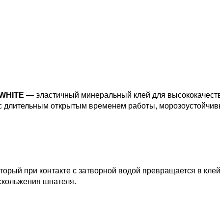
 WHITE
— эластичный минеральный клей для высококачеств
 с длительным открытым временем работы, морозоустойчи
торый при контакте с затворной водой превращается в кле
 скольжения шпателя.