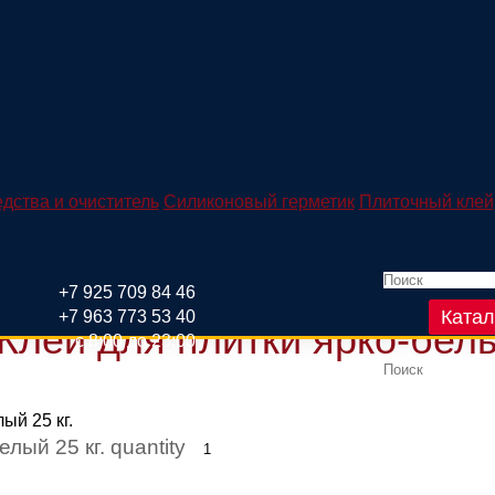
плитки ярко-белый 25 кг.
дства и очиститель
Силиконовый герметик
Плиточный клей
+7 925 709 84 46
Катал
+7 963 773 53 40
ей для плитки ярко-белый
с 8:00 до 23:00
ый 25 кг.
ый 25 кг. quantity