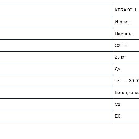
KERAKOLL
Италия
Цемента
С2 ТE
25 кг
Да
+5 — +30 °
Бетон, стяж
C2
ЕС